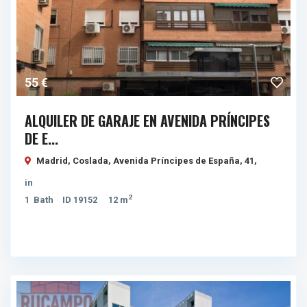
55 €
ALQUILER DE GARAJE EN AVENIDA PRÍNCIPES
DE E...
Madrid, Coslada, Avenida Príncipes de España, 41,
in
2
1
Bath
ID
19152
12 m