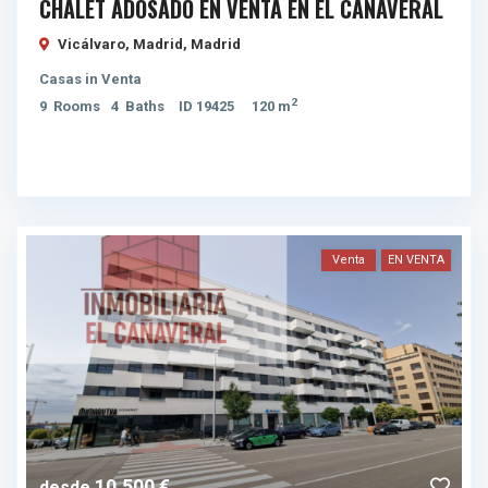
CHALET ADOSADO EN VENTA EN EL CAÑAVERAL
Vicálvaro, Madrid,
Madrid
Casas
in
Venta
2
9
Rooms
4
Baths
ID
19425
120 m
Venta
EN VENTA
10.500 €
desde