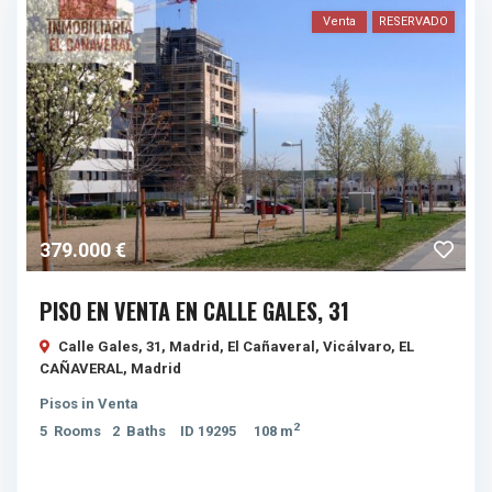
Venta
RESERVADO
379.000 €
PISO EN VENTA EN CALLE GALES, 31
Calle Gales, 31, Madrid, El Cañaveral, Vicálvaro,
EL
CAÑAVERAL
,
Madrid
Pisos
in
Venta
2
5
Rooms
2
Baths
ID
19295
108 m