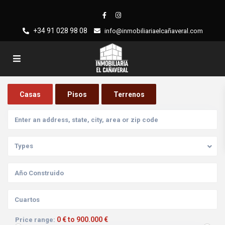
+34 91 028 98 08
info@inmobiliariaelcañaveral.com
Casas
Pisos
Terrenos
Types
0 € to 900.000 €
Price range: