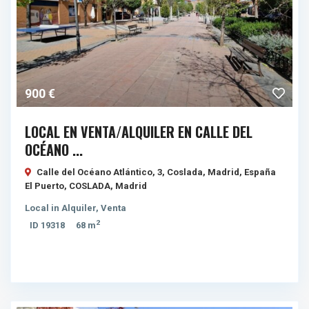
900 €
LOCAL EN VENTA/ALQUILER EN CALLE DEL
OCÉANO ...
Calle del Océano Atlántico, 3, Coslada, Madrid, España
El Puerto,
COSLADA
,
Madrid
Local
in
Alquiler
,
Venta
2
ID
19318
68 m