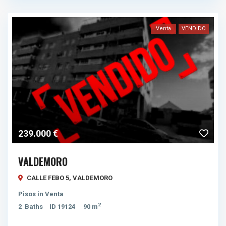
Venta
VENDIDO
239.000 €
VALDEMORO
CALLE FEBO 5,
VALDEMORO
Pisos
in
Venta
2
2
Baths
ID
19124
90 m