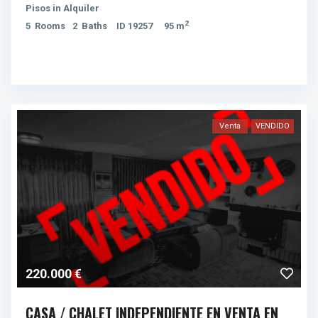
Pisos
in
Alquiler
2
5
Rooms
2
Baths
ID
19257
95 m
Venta
VENDIDO
220.000 €
CASA / CHALET INDEPENDIENTE EN VENTA EN