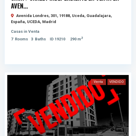
AVEN...
Avenida Londres, 301, 19188, Uceda, Guadalajara,
España,
UCEDA
,
Madrid
Casas
in
Venta
2
7
Rooms
3
Baths
ID
19210
290 m
Venta
VENDIDO