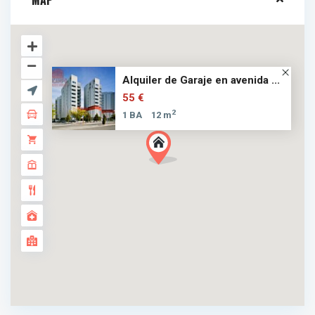
MAP
Alquiler de Garaje en avenida ...
55 €
2
1 BA
12 m