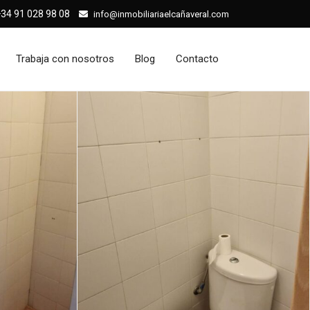
34 91 028 98 08
info@inmobiliariaelcañaveral.com
Trabaja con nosotros
Blog
Contacto