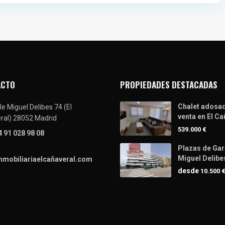
ACTO
PROPIEDADES DESTACADAS
Chalet adosa
le Miguel Delibes 74 (El
venta en El Cañ
ral) 28052 Madrid
539.000 €
4 91 028 98 08
Plazas de Gar
Miguel Delibe
nmobiliariaelcañaveral.com
desde
10.500 