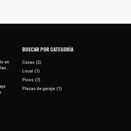
BUSCAR POR CATEGORÍA
do en
Casas
(2)
av...
Local
(1)
Pisos
(7)
aje
Plazas de garaje
(1)
s
€