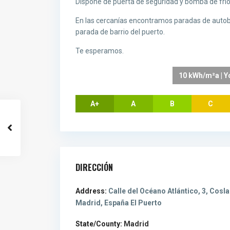
Dispone de puerta de seguridad y bomba de frío
En las cercanías encontramos paradas de autobu
parada de barrio del puerto.
Te esperamos.
10 kWh/m²a | Y
A+
A
B
C
DIRECCIÓN
Address:
Calle del Océano Atlántico, 3, Cosla
Madrid, España El Puerto
State/County:
Madrid