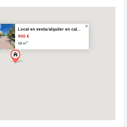
Local en venta/alquiler en cal...
900 €
2
68 m