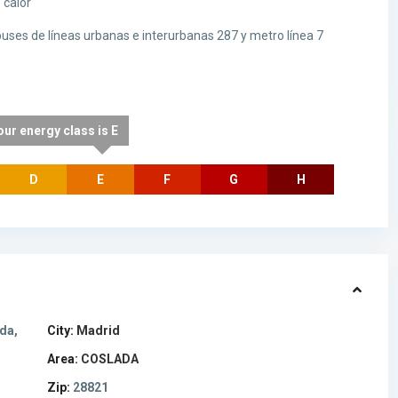
 calor
ses de líneas urbanas e interurbanas 287 y metro línea 7
our energy class is E
D
E
F
G
H
da,
City:
Madrid
Area:
COSLADA
Zip:
28821