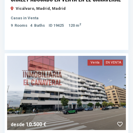
Vicálvaro, Madrid,
Madrid
Casas
in
Venta
2
9
Rooms
4
Baths
ID
19425
120 m
Venta
EN VENTA
10.500 €
desde