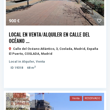
900 €
LOCAL EN VENTA/ALQUILER EN CALLE DEL
OCÉANO ...
Calle del Océano Atlántico, 3, Coslada, Madrid, España
El Puerto,
COSLADA
,
Madrid
Local
in
Alquiler
,
Venta
2
ID
19318
68 m
Venta
RESERVADO