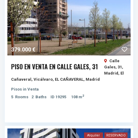
379.000 €
Calle
PISO EN VENTA EN CALLE GALES, 31
Gales, 31,
Madrid, El
Cañaveral, Vicálvaro,
EL CAÑAVERAL
,
Madrid
Pisos
in
Venta
2
5
Rooms
2
Baths
ID
19295
108 m
Alquiler
RESERVADO