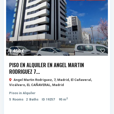
1.450 €
PISO EN ALQUILER EN ANGEL MARTIN
RODRIGUEZ 7...
Angel Martin Rodriguez, 7, Madrid, El Cañaveral,
Vicálvaro,
EL CAÑAVERAL
,
Madrid
Pisos
in
Alquiler
2
5
Rooms
2
Baths
ID
19257
95 m