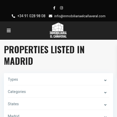
+34 91 028 98 08
info@inmobiliariaelcañaveral.com
PROPERTIES LISTED IN
MADRID
Types
Categories
States
Madrid