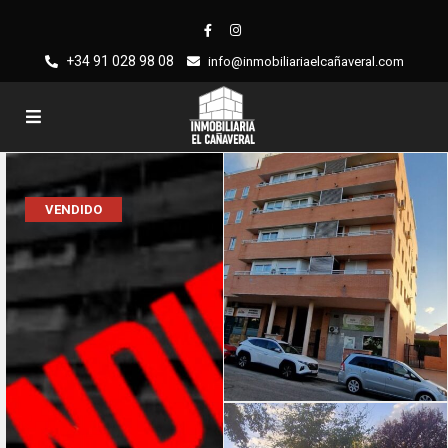
+34 91 028 98 08
info@inmobiliariaelcañaveral.com
VENDIDO