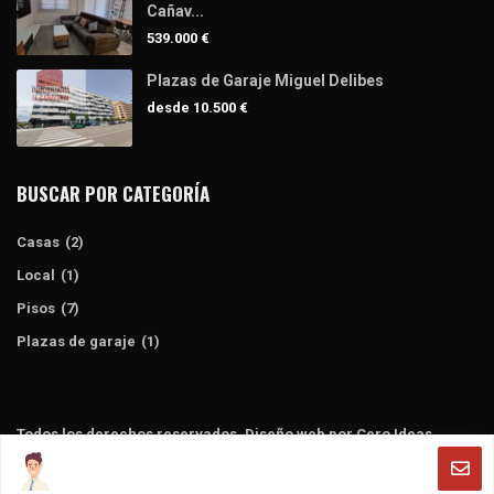
Cañav...
539.000 €
Plazas de Garaje Miguel Delibes
desde
10.500 €
BUSCAR POR CATEGORÍA
Casas
(2)
Local
(1)
Pisos
(7)
Plazas de garaje
(1)
Todos los derechos reservados. Diseño web por Cero Ideas
Política de privacidad
Terminos y condiciones