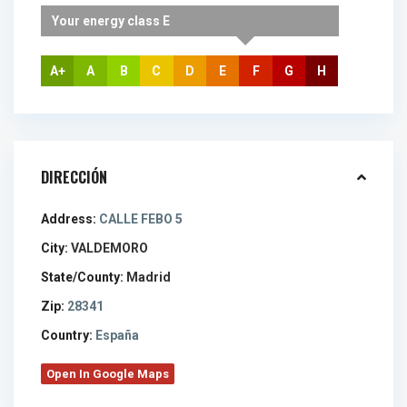
Your energy class E
A+
A
B
C
D
E
F
G
H
DIRECCIÓN
Address:
CALLE FEBO 5
City:
VALDEMORO
State/County:
Madrid
Zip:
28341
Country:
España
Open In Google Maps